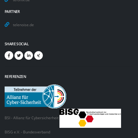
PARTNER
telenoise.de
SHARE SOCIAL
REFERENZEN
BSI - Allianz für Cybersicherheit
BISG e.V. - Bundesverband