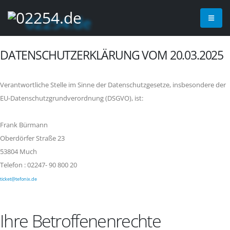
DATENSCHUTZERKLÄRUNG VOM 20.03.2025
Verantwortliche Stelle im Sinne der Datenschutzgesetze, insbesondere der
EU-Datenschutzgrundverordnung (DSGVO), ist:
Frank Bürmann
Oberdörfer Straße 23
53804 Much
Telefon : 02247- 90 800 20
ticket@tefonix.de
Ihre Betroffenenrechte