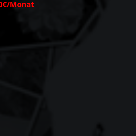
0
€
/
M
o
n
a
t