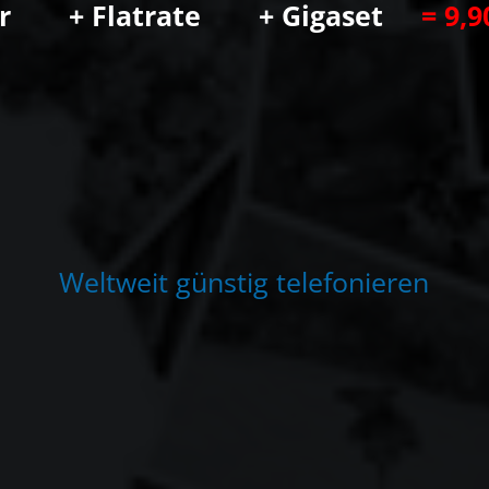
r
+
F
l
a
t
r
a
t
e
+
G
i
g
a
s
e
t
=
9
,
9
W
e
l
t
w
e
i
t
g
ü
n
s
t
i
g
t
e
l
e
f
o
n
i
e
r
e
n