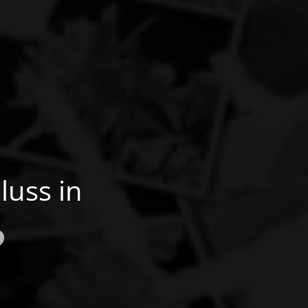
luss in
?