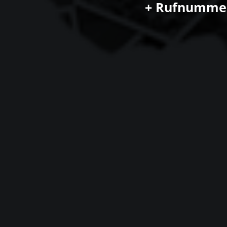
+
R
u
f
n
u
m
m
e